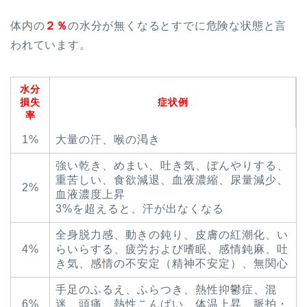
体内の
２％
の水分が無くなるとすでに危険な状態と言
われています。
水分
損失
症状例
率
1%
大量の汗、喉の渇き
強い乾き、めまい、吐き気、ぼんやりする、
重苦しい、食欲減退、血液濃縮、尿量減少、
2%
血液濃度上昇
3%を超えると、汗が出なくなる
全身脱力感、動きの鈍り、皮膚の紅潮化、い
4%
らいらする、疲労および嗜眠、感情鈍麻、吐
き気、感情の不安定（精神不安定）、無関心
手足のふるえ、ふらつき、熱性抑鬱症、混
6%
迷、頭痛、熱性こんぱい、体温上昇、脈拍・