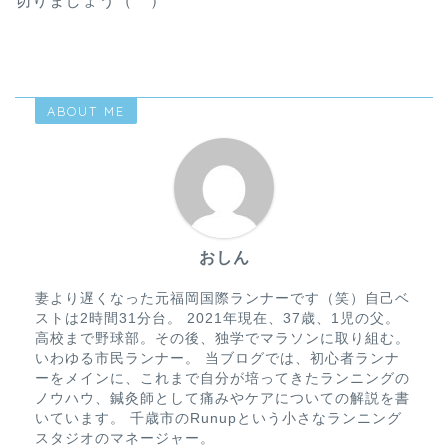
切りましょう（^^）
ABOUT ME
おしん
妻より遅くなった元福岡国際ランナーです（笑）自己ベ
ストは2時間31分台。 2021年現在、37歳、1児の父。
高校まで野球部。その後、独学でマラソンに取り組む。
いわゆる市民ランナー。 当ブログでは、初心者ランナ
ーをメインに、これまで自分が培ってきたランニングの
ノウハウ、鍼灸師として痛みやケアについての解説を書
いています。 千歳市のRunupという小さなランニング
スタジオのマネージャー。