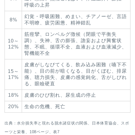
呼吸の上昇
幻覚・呼吸困難、めまい、チアノーゼ、言語
8%
不明瞭、疲労困憊、精神錯乱
筋痙攣、ロンベルグ徴候（閉眼で平衡失
調）、失神、舌の膨張、譫妄および興奮状
10～
12%
態、不眠、循環不全、血液および血液減少、
腎機能不全
皮膚がしなびてくる、飲み込み困難（嚥下不
能）、目の前が暗くなる、目がくぼむ、排尿
15～
17%
痛、聴力損失、皮膚の感覚鈍化、舌がしびれ
る、眼瞼硬直
18%
皮膚のひび割れ、尿生成の停止
20%
生命の危機、死亡
出典：水分損失率と現れる脱水諸症状の関係、日本体育協会、スポ
ーツと栄養、108ページ、表7