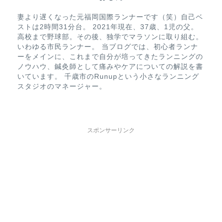
妻より遅くなった元福岡国際ランナーです（笑）自己ベ
ストは2時間31分台。 2021年現在、37歳、1児の父。
高校まで野球部。その後、独学でマラソンに取り組む。
いわゆる市民ランナー。 当ブログでは、初心者ランナ
ーをメインに、これまで自分が培ってきたランニングの
ノウハウ、鍼灸師として痛みやケアについての解説を書
いています。 千歳市のRunupという小さなランニング
スタジオのマネージャー。
スポンサーリンク