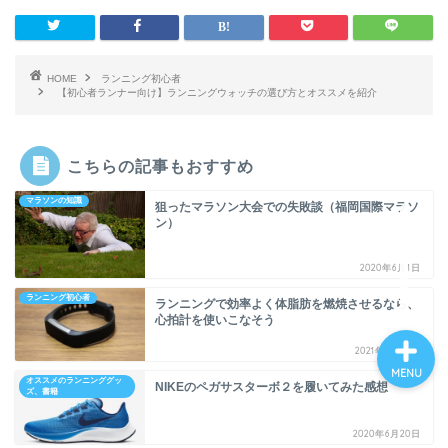
ホーム
HOME
ランニング初心者
【初心者ランナー向け】ランニングウォッチの選び方とオススメを紹介
プロフィール
こちらの記事もおすすめ
ランニング初心者
マラソンの知識
狙ったマラソン大会での失敗談（福岡国際マラソ
ン）
痛み・ケア
2020年6月1日
ランニング初心者
ランニングで効率よく体脂肪を燃焼させるなら、
心拍計を使いこなそう
2021年7月17日
MENU
オススメのランニンググッ
NIKEのペガサスターボ２を履いてみた感想
ズ、書籍
2020年6月20日