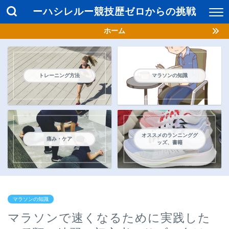
ーハシレルー競技歴ゼロからの挑戦
ホーム
トレーニング方法
マラソンの知識
オススメのランニンググ
痛み・ケア
ッズ、書籍
マラソンの知識
マラソンで速くなるために実践した