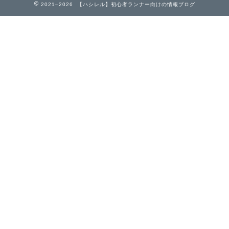
2021–2026 【ハシレル】初心者ランナー向けの情報ブログ