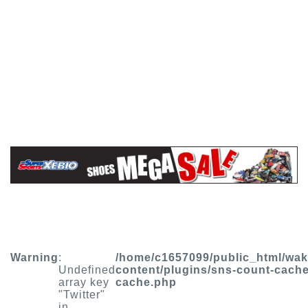
Warning
:
/home/c1657099/public_html/wa
Undefined
content/plugins/sns-count-cache
array key
cache.php
"Twitter"
in