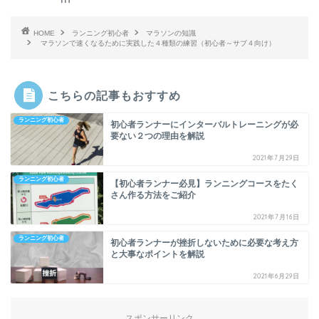
HOME
ランニング初心者
マラソンの知識
マラソンで速くなるために実践した４種類の練習（初心者～サブ４向け）
こちらの記事もおすすめ
ランニング初心者
初心者ランナーにインターバルトレーニングが必
要ない２つの理由を解説
2021年7月29日
ランニング初心者
【初心者ランナー必見】ランニングコースをたく
さん作る方法をご紹介
2021年7月16日
ランニング初心者
初心者ランナーが挫折しないために必要な考え方
と大事なポイントを解説
2021年6月29日
スポンサーリンク