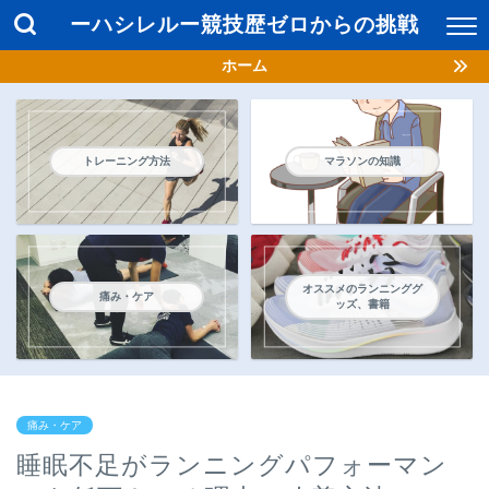
ーハシレルー競技歴ゼロからの挑戦
ホーム
トレーニング方法
マラソンの知識
オススメのランニンググ
痛み・ケア
ッズ、書籍
痛み・ケア
睡眠不足がランニングパフォーマン