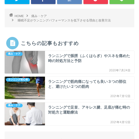
HOME
痛み・ケア
睡眠不足がランニングパフォーマンスを低下させる理由と改善方法
こちらの記事もおすすめ
痛み・ケア
ランニングで脹脛（ふくはらぎ）やスネを痛めた
時の対処方法と予防
2020年7月24日
ランニング初心者
ランニングで筋肉痛になっても良い３つの部位
と、避けたい２つの筋肉
2021年7月12日
痛み・ケア
ランニングで足首、アキレス腱、足底が痛む時の
対処方と運動療法
2021年4月12日